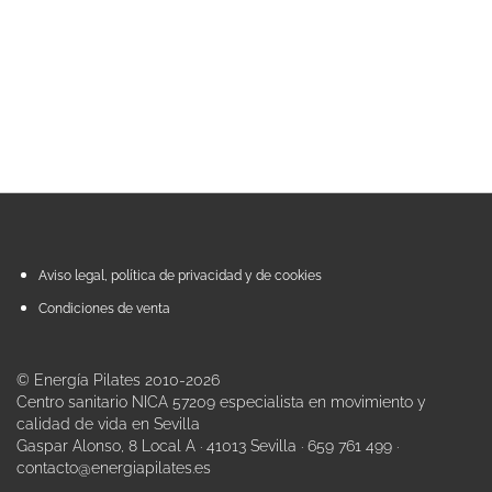
Aviso legal, política de privacidad y de cookies
Condiciones de venta
© Energía Pilates 2010-2026
Centro sanitario NICA 57209 especialista en movimiento y
calidad de vida en Sevilla
Gaspar Alonso, 8 Local A · 41013 Sevilla · 659 761 499 ·
contacto@energiapilates.es