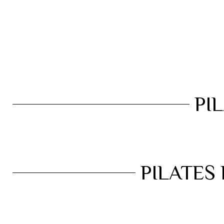
Enviar la consulta
Mensaje enviado
Cerrar
PI
PILATES