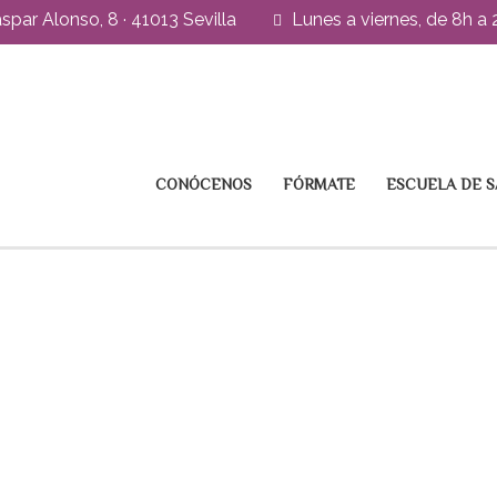
spar Alonso, 8 · 41013 Sevilla
Lunes a viernes, de 8h a 
CONÓCENOS
FÓRMATE
ESCUELA DE 