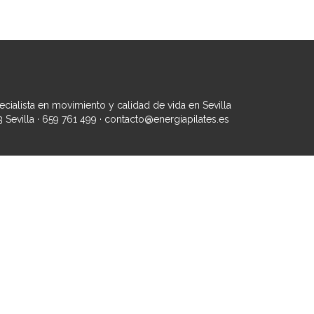
cialista en movimiento y calidad de vida en Sevilla
 Sevilla · 659 761 499 · contacto@energiapilates.es