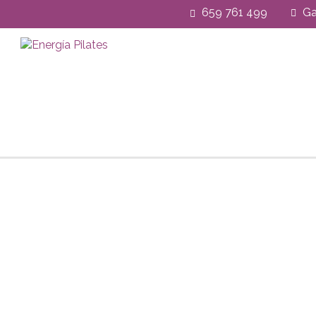
659 761 499
Ga
¿Tienes alguna pregunta?