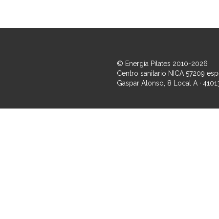
© Energía Pilates 2010-2026
Centro sanitario NICA 57209 espe
Gaspar Alonso, 8 Local A · 41013