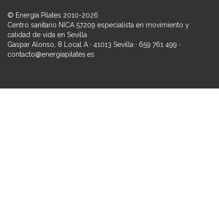
© Energía Pilates 2010-2026
Centro sanitario NICA 57209 especialista en movimiento y
calidad de vida en Sevilla
Gaspar Alonso, 8 Local A · 41013 Sevilla · 659 761 499 ·
contacto@energiapilates.es
Iniciar sesión
La contraseña debe tener un mínimo de 8 caracteres de