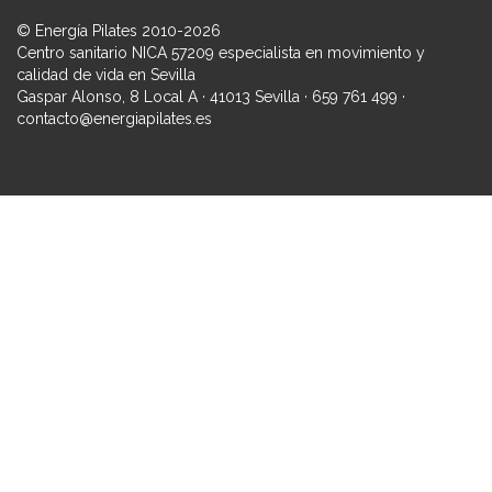
© Energía Pilates 2010-2026
Centro sanitario NICA 57209 especialista en movimiento y
calidad de vida en Sevilla
Gaspar Alonso, 8 Local A · 41013 Sevilla · 659 761 499 ·
contacto@energiapilates.es
Iniciar sesión
La contraseña debe tener un mínimo de 8 caracteres de