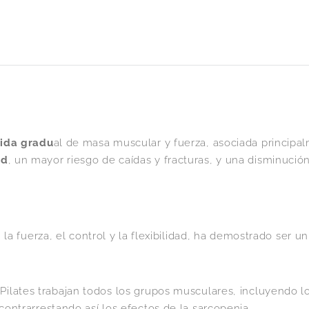
ida gradu
al de masa muscular y fuerza, asociada principa
ad
, un mayor riesgo de caídas y fracturas, y una disminución
la fuerza, el control y la flexibilidad, ha demostrado ser un
e Pilates trabajan todos los grupos musculares, incluyendo
ontrarrestando así los efectos de la sarcopenia.