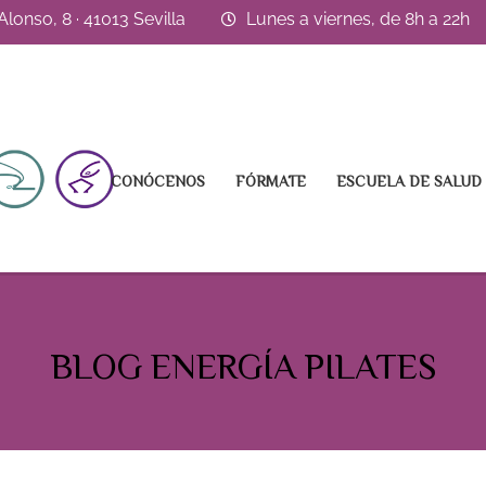
lonso, 8 · 41013 Sevilla
Lunes a viernes, de 8h a 22h
CONÓCENOS
FÓRMATE
ESCUELA DE SALUD
BLOG ENERGÍA PILATES