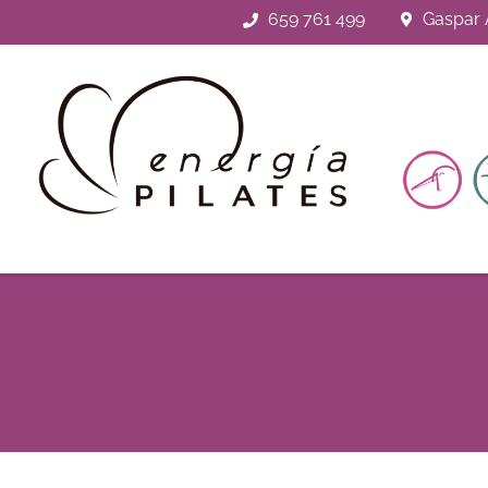
659 761 499
Gaspar A