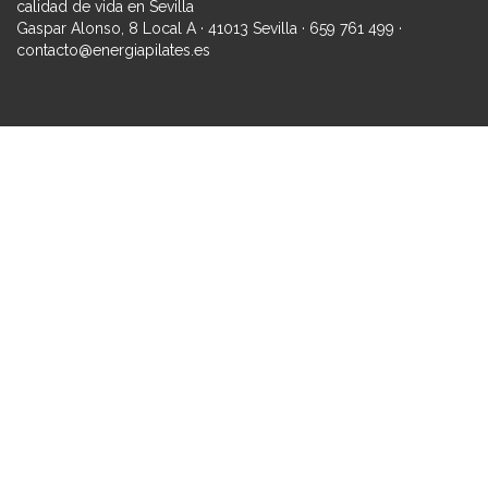
calidad de vida en Sevilla
Gaspar Alonso, 8 Local A · 41013 Sevilla · 659 761 499 ·
contacto@energiapilates.es
Iniciar sesión
La contraseña debe tener un mínimo de 8 caracteres de
números y letras, y contener al menos 1 letra mayúscula