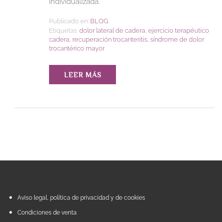
individualizada.
Publicado en:
BLOG
Etiquetas:
dolor lateral de cadera
,
ejercicio terapéutico
cadera
,
recuperación trocanteritis
,
síndrome de dolor
trocantérico mayor
LEER MÁS
Aviso legal, política de privacidad y de cookies
Condiciones de venta