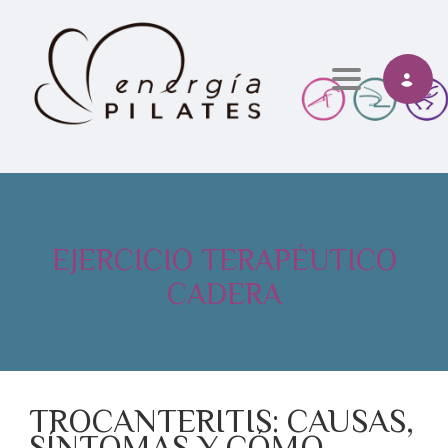
Toggle navi
EJERCICIO TERAPÉUTICO
CADERA
TROCANTERITIS: CAUSAS,
SÍNTOMAS Y CÓMO