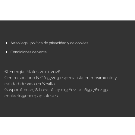
Aviso legal, política de privacidad y de cookies
Condiciones de venta
© Energía Pilates 2010-2026
Centro sanitario NICA 57209 especialista en movimiento y
calidad de vida en Sevilla
Gaspar Alonso, 8 Local A · 41013 Sevilla · 659 761 499 ·
contacto@energiapilates.es