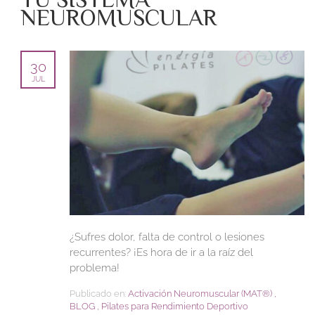
NEUROMUSCULAR
30
JUL
¿Sufres dolor, falta de control o lesiones
recurrentes? ¡Es hora de ir a la raíz del
problema!
Publicado en:
Activación Neuromuscular (MAT®️)
,
BLOG
,
Pilates para Rendimiento Deportivo