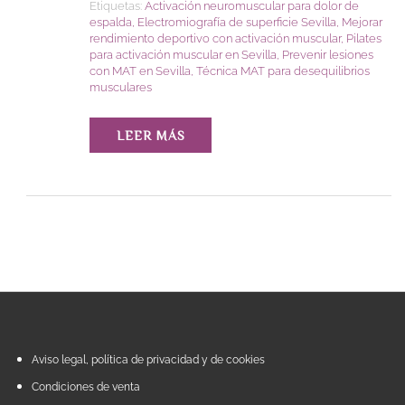
Etiquetas:
Activación neuromuscular para dolor de
espalda
,
Electromiografía de superficie Sevilla
,
Mejorar
rendimiento deportivo con activación muscular
,
Pilates
para activación muscular en Sevilla
,
Prevenir lesiones
con MAT en Sevilla
,
Técnica MAT para desequilibrios
musculares
LEER MÁS
Aviso legal, política de privacidad y de cookies
Condiciones de venta