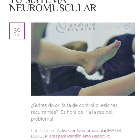
NEUROMUSCULAR
30
JUL
¿Sufres dolor, falta de control o lesiones
recurrentes? ¡Es hora de ir a la raíz del
problema!
Publicado en:
Activación Neuromuscular (MAT®️)
,
BLOG
,
Pilates para Rendimiento Deportivo