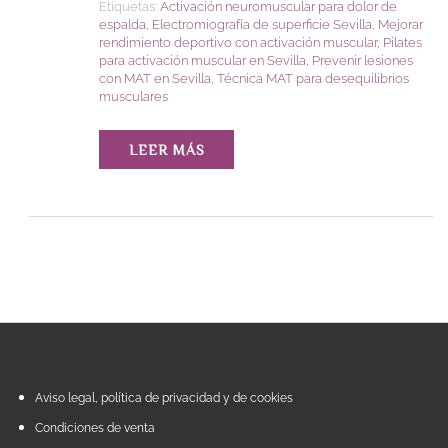
Etiquetas:
Activación neuromuscular para dolor de
espalda
,
Electromiografía de superficie Sevilla
,
Mejorar
rendimiento deportivo con activación muscular
,
Pilates
para activación muscular en Sevilla
,
Prevenir lesiones
con MAT en Sevilla
,
Técnica MAT para desequilibrios
musculares
LEER MÁS
Aviso legal, política de privacidad y de cookies
Condiciones de venta